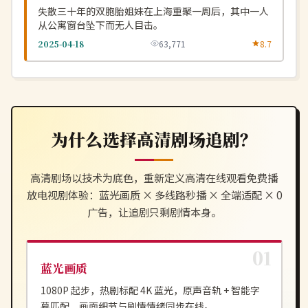
失散三十年的双胞胎姐妹在上海重聚一周后，其中一人
从公寓窗台坠下而无人目击。
2025-04-18
63,771
8.7
为什么选择
高清剧场
追剧？
高清剧场
以技术为底色，重新定义
高清在线观看免费播
放电视剧
体验：蓝光画质 × 多线路秒播 × 全端适配 × 0
广告，让追剧只剩剧情本身。
蓝光画质
1080P 起步，热剧标配 4K 蓝光，原声音轨 + 智能字
幕匹配，画面细节与剧情情绪同步在线。