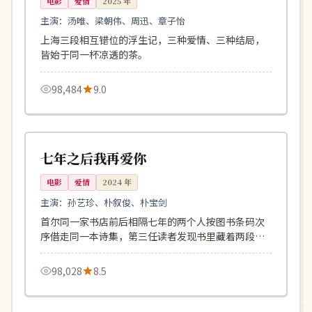
电影
爱情
2025
年
主演：
汤唯、梁朝伟、周迅、章子怡
上海三段相互错位的浮生记，三种爱情、三种结局，
皆始于同一杯凉透的茶。
98,484
9.0
116分钟
杜比
韩国
七年之后我再爱你
电影
爱情
2024
年
主演：
孙艺珍、朴叙俊、朴宝剑
首尔同一家书店前后相隔七年的两个人按图书条码次
序借走同一本诗集，第三任读者发现书里藏着两段告
白。
98,028
8.5
110分钟
独播