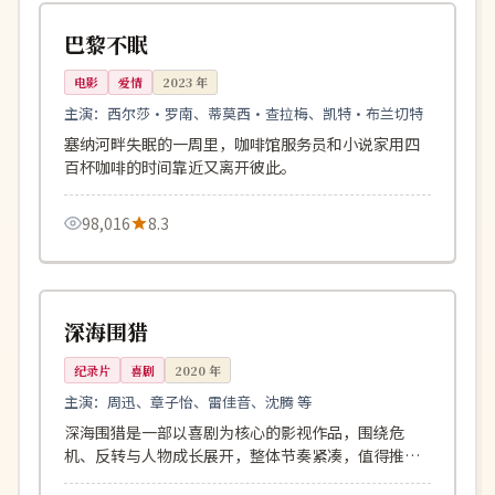
英国
巴黎不眠
电影
爱情
2023
年
主演：
西尔莎·罗南、蒂莫西·查拉梅、凯特·布兰切特
塞纳河畔失眠的一周里，咖啡馆服务员和小说家用四
百杯咖啡的时间靠近又离开彼此。
98,016
8.3
164分钟
独播
韩国
深海围猎
纪录片
喜剧
2020
年
主演：
周迅、章子怡、雷佳音、沈腾 等
深海围猎是一部以喜剧为核心的影视作品，围绕危
机、反转与人物成长展开，整体节奏紧凑，值得推荐
观看。