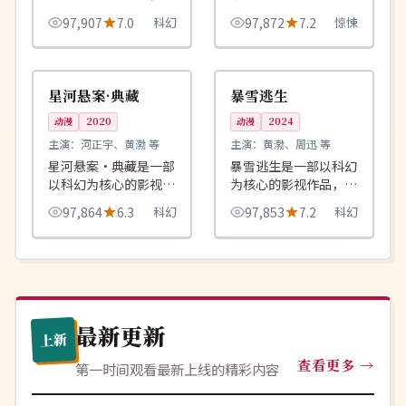
绕危机、反转与人物成
品，围绕危机、反转与
97,907
7.0
科幻
97,872
7.2
惊悚
长展开，整体节奏紧
人物成长展开，整体节
凑，值得推荐观看。
奏紧凑，值得推荐观
99:30
99:49
连载中
独播
看。
英国
英国
星河悬案·典藏
暴雪逃生
动漫
2020
动漫
2024
主演：
河正宇、黄渤 等
主演：
黄渤、周迅 等
星河悬案·典藏是一部
暴雪逃生是一部以科幻
以科幻为核心的影视作
为核心的影视作品，围
品，围绕危机、反转与
绕危机、反转与人物成
97,864
6.3
科幻
97,853
7.2
科幻
人物成长展开，整体节
长展开，整体节奏紧
奏紧凑，值得推荐观
凑，值得推荐观看。
看。
最新更新
上新
查看更多
第一时间观看最新上线的精彩内容
杜比