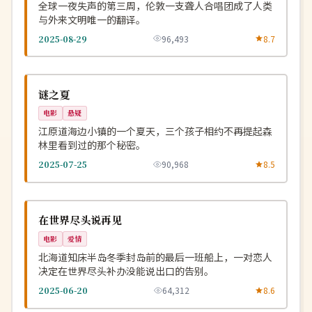
全球一夜失声的第三周，伦敦一支聋人合唱团成了人类
与外来文明唯一的翻译。
2025-08-29
96,493
8.7
杜比
NEW
韩国
谜之夏
电影
悬疑
江原道海边小镇的一个夏天，三个孩子相约不再提起森
林里看到过的那个秘密。
2025-07-25
90,968
8.5
高分
NEW
日本
在世界尽头说再见
电影
爱情
北海道知床半岛冬季封岛前的最后一班船上，一对恋人
决定在世界尽头补办没能说出口的告别。
2025-06-20
64,312
8.6