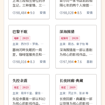
上海三段相互错位的浮
首尔同一家书店前后相
生记，三种爱情、三种
隔七年的两个人按图书
结局，皆始于同一杯凉
条码次序借走同一本诗
98,484
9.0
爱情
98,028
8.5
爱情
透的茶。
集，第三任读者发现书
里藏着两段告白。
99:38
99:20
独播
独播
英国
韩国
巴黎不眠
深海围猎
电影
2023
纪录片
2020
主演：
西尔莎·罗南、蒂
主演：
周迅、章子怡 等
莫西·查拉梅 等
塞纳河畔失眠的一周
深海围猎是一部以喜剧
里，咖啡馆服务员和小
为核心的影视作品，围
说家用四百杯咖啡的时
绕危机、反转与人物成
98,016
8.3
爱情
97,994
7.6
喜剧
间靠近又离开彼此。
长展开，整体节奏紧
凑，值得推荐观看。
99:04
99:36
高分
完结
韩国
英国
失控余震
长夜回廊·典藏
综艺
2023
综艺
2019
主演：
易烊千玺、雷佳音
主演：
河正宇、张译 等
等
失控余震是一部以科幻
长夜回廊·典藏是一部
为核心的影视作品，围
以惊悚为核心的影视作