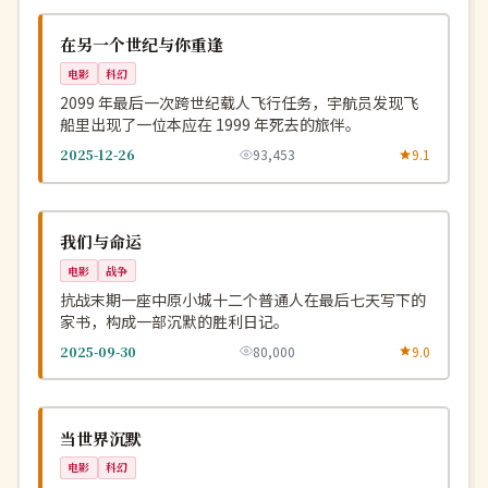
NEW
美国
在另一个世纪与你重逢
电影
科幻
2099 年最后一次跨世纪载人飞行任务，宇航员发现飞
船里出现了一位本应在 1999 年死去的旅伴。
2025-12-26
93,453
9.1
4K
NEW
中国
我们与命运
电影
战争
抗战末期一座中原小城十二个普通人在最后七天写下的
家书，构成一部沉默的胜利日记。
2025-09-30
80,000
9.0
连载中
NEW
英国
当世界沉默
电影
科幻