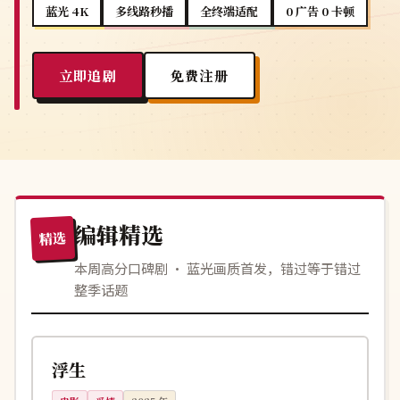
蓝光 4K
多线路秒播
全终端适配
0 广告 0 卡顿
立即追剧
免费注册
编辑精选
精选
本周高分口碑剧 · 蓝光画质首发，错过等于错过
整季话题
136分钟
独播
中国
浮生