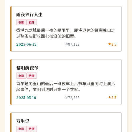
杜比
NEW
中国
雨夜独行人生
电影
犯罪
香港九龙城最后一夜的暴雨里，即将退休的督察独自走
过整条庙街收回七桩没破的旧案。
2025-06-13
87,123
8.5
连载中
NEW
韩国
黎明前夜车
电影
悬疑
首尔通向釜山的最后一班夜车上六节车厢里同时上演六
起事件，黎明到达时只剩一个乘客。
2025-05-10
72,898
8.5
连载中
NEW
中国
双生记
电影
悬疑