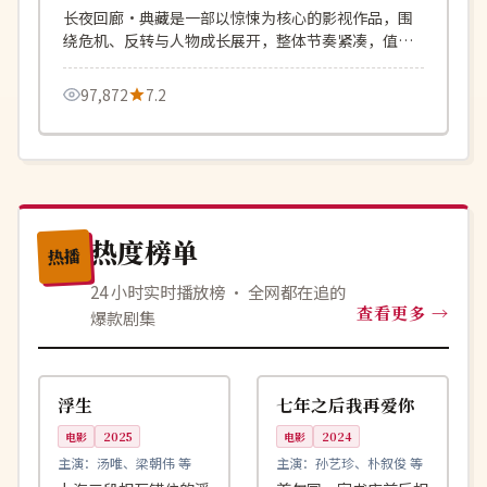
长夜回廊·典藏是一部以惊悚为核心的影视作品，围
绕危机、反转与人物成长展开，整体节奏紧凑，值得
推荐观看。
97,872
7.2
热度榜单
热播
24 小时实时播放榜 · 全网都在追的
查看更多
爆款剧集
99:25
99:48
独播
杜比
中国
韩国
浮生
七年之后我再爱你
电影
2025
电影
2024
主演：
汤唯、梁朝伟 等
主演：
孙艺珍、朴叙俊 等