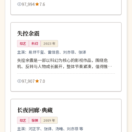
97,994
7.6
104分钟
高分
韩国
失控余震
综艺
科幻
2023
年
主演：
易烊千玺、雷佳音、刘亦菲、张译
失控余震是一部以科幻为核心的影视作品，围绕危
机、反转与人物成长展开，整体节奏紧凑，值得推荐
观看。
97,907
7.0
131分钟
完结
英国
长夜回廊·典藏
综艺
惊悚
2019
年
主演：
河正宇、张译、汤唯、刘亦菲 等